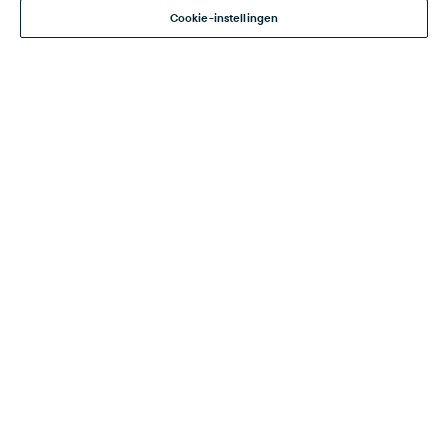
Cookie-instellingen
Een zee aan visproducten