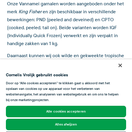
Onze Vannamei garnalen worden aangeboden onder het
merk
King Fisher
en zijn beschikbaar in verschillende
bewerkingen: PND (peeled and deveined) en CPTO
(cooked, peeled, tail on). Beide varianten worden IQF
(Individually Quick Frozen) verwerkt en zijn verpakt in
handige zakken van 1 kg.
Daarnaast kunnen wij ook wilde en gekweekte tropische
garnalen aanbieden onder het merk
Prim7Stars
van
Primstar, onderdeel van onze familie van bedrijven. Deze
Cornelis Vrolijk gebruikt cookies
garnalen worden op zee gesorteerd en ingevroren en
Door op “Alle cookies accepteren” te klikken gaat u akkoord met het
zijn verpakt in blokken van 2kg. Dankzij de zorgvuldige
opslaan van cookies op uw apparaat voor het verbeteren van
websitenavigatie, het analyseren van websitegebruik en om ons te helpen
kwaliteitscontrole kunnen wij een product van
bij onze marketingprojecten.
uitstekende kwaliteit garanderen.
Alle cookies accepteren
Alles afwijzen